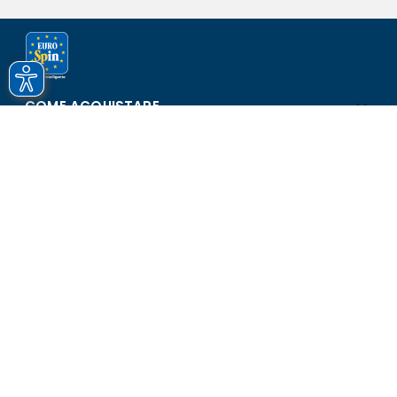
COME ACQUISTARE
ASSISTENZA E SICUREZZA
SCOPRI EUROSPIN
CONTATTI
Eurospin Italia S.p.A. in collaborazione con le altre società del
gruppo - Via Campalto 3/d - 37036 San Martino Buon Albergo
(VR) - Fax +39 045 8782333 - Partita IVA 02536510239
Versione n° 2.1.40