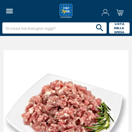
 LISTA 
DELLA 
SPESA 