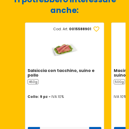
anche:
Cod. Art.
0015588901
Salsiccia con tacchino, suino e
Macina
pollo
suino
450g
500g
Collo: 9 pz -
IVA 10%
IVA 10%