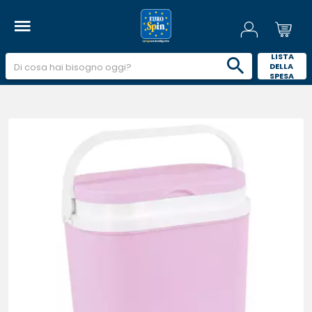
 LISTA 
DELLA 
SPESA 