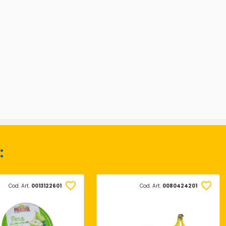
:
Cod. Art.
0013122601
Cod. Art.
0080424201