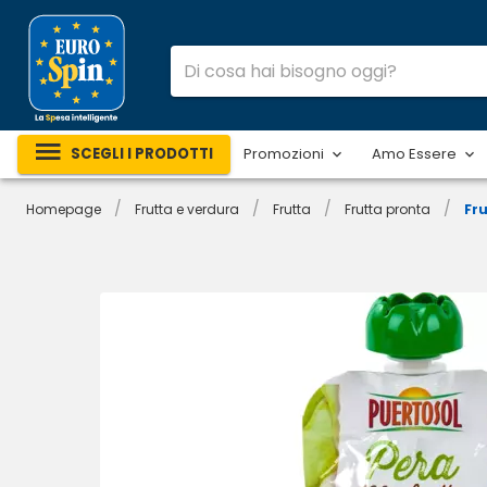
SCEGLI I PRODOTTI
Promozioni
Amo Essere
/
/
/
/
Homepage
Frutta e verdura
Frutta
Frutta pronta
Fru