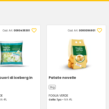
Cod. Art.
0080435301
Cod. Art.
0080096901
cuori di iceberg in
Patate novelle
2kg
DE
FOGLIA VERDE
VA 4%
Collo: 1 pz -
IVA 4%