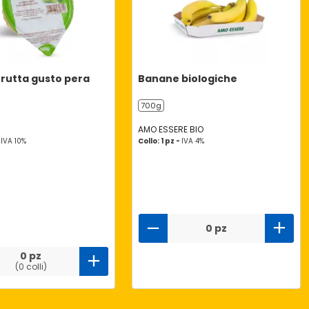
 frutta gusto pera
Banane biologiche
700g
AMO ESSERE BIO
-
IVA 10%
Collo: 1 pz -
IVA 4%
0 pz
0 pz
(0 colli)