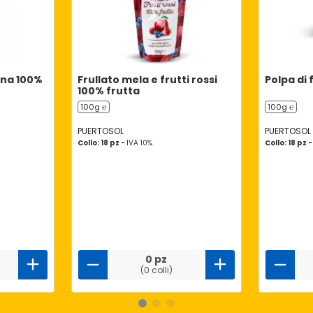
ana 100%
Frullato mela e frutti rossi
Polpa di
100% frutta
100g ℮
100g ℮
PUERTOSOL
PUERTOSOL
Collo: 18 pz -
IVA 10%
Collo: 18 pz 
0 pz
(0 colli)