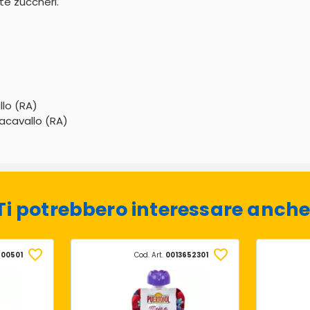
e zuccheri.
llo (RA)
nacavallo (RA)
Ti potrebbero interessare anche
400501
Cod. Art.
0013652301