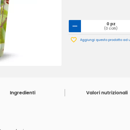
0 pz
(0 colli)
Aggiungi questo prodotto ad un
Ingredienti
Valori nutrizionali