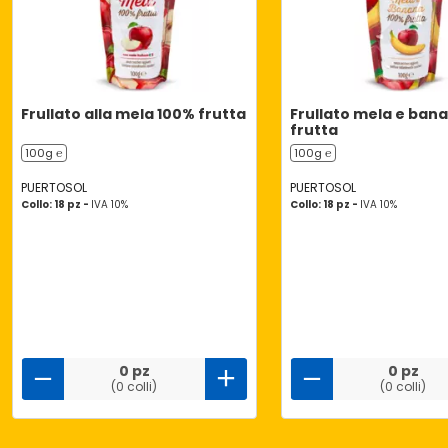
Frullato alla mela 100% frutta
Frullato mela e ban
frutta
100g ℮
100g ℮
PUERTOSOL
PUERTOSOL
Collo: 18 pz -
IVA 10%
Collo: 18 pz -
IVA 10%
0 pz
0 pz
(0 colli)
(0 colli)