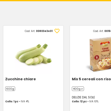
Cod. Art.
0080343401
Cod. Art.
0015
Zucchine chiare
Mix 5 cereali con ris
600g
400g ℮
DELIZIE DAL SOLE
Collo: 1 pz -
IVA 4%
Collo: 12 pz -
IVA 10%