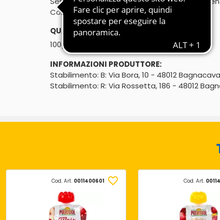
Senza zuccheri aggiunti. Contiene naturalment
Con pere italiane
QUANTITÀ:
℮
100g
INFORMAZIONI PRODUTTORE:
Stabilimento: B: Via Bora, 10 - 48012 Bagnacava
Stabilimento: R: Via Rossetta, 186 - 48012 Bag
Cod. Art.
0011400601
Cod. Art.
0011