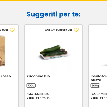
Suggeriti per te:
619301
Cod. Art.
0080394501
o rosso
Zucchine Bio
Insalata 
busta
700g
200g
AMO ESSERE BIO
FOGLIA VER
Collo: 1 pz -
IVA 4%
Collo: 1 pz -
I