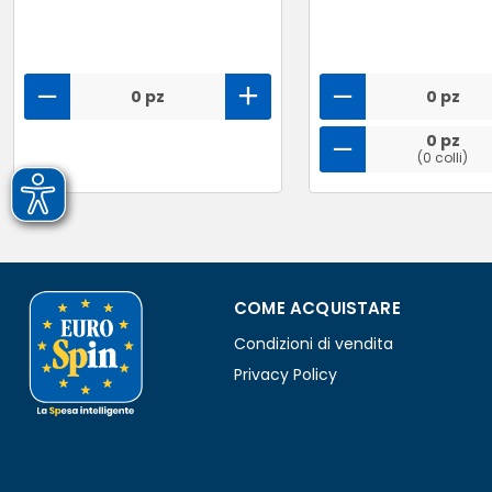
0 pz
0 pz
0 pz
(0 colli)
COME ACQUISTARE
Condizioni di vendita
Privacy Policy