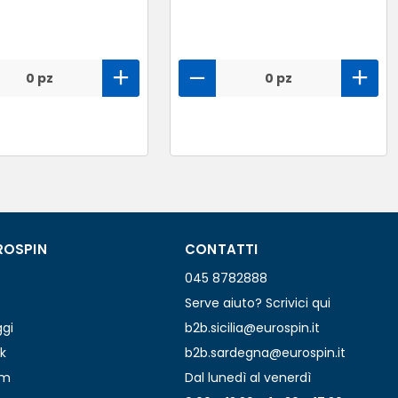
0 pz
0 pz
ROSPIN
CONTATTI
045 8782888
Serve aiuto? Scrivici qui
ggi
b2b.sicilia@eurospin.it
k
b2b.sardegna@eurospin.it
am
Dal lunedì al venerdì