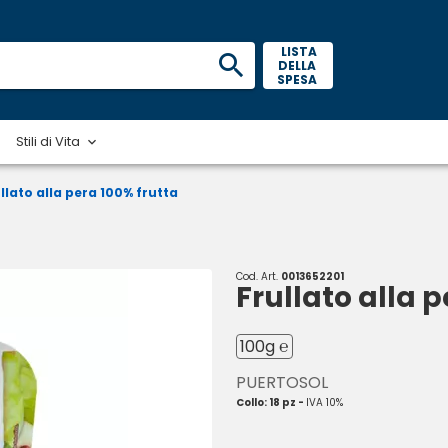
 LISTA 
DELLA 
SPESA 
Stili di Vita
llato alla pera 100% frutta
Cod. Art.
0013652201
Frullato alla 
100g ℮
PUERTOSOL
Collo: 18 pz -
IVA 10%