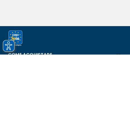
COME ACQUISTARE
ASSISTENZA E SICUREZZA
SCOPRI EUROSPIN
CONTATTI
Eurospin Italia S.p.A. in collaborazione con le altre società del
gruppo - Via Campalto 3/d - 37036 San Martino Buon Albergo