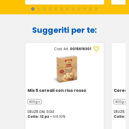
Suggeriti per te:
Cod. Art.
0015619301
Mix 5 cereali con riso rosso
Cereal
400g ℮
400g ℮
DELIZIE DAL SOLE
DELIZIE D
Collo: 12 pz -
IVA 10%
Collo: 1