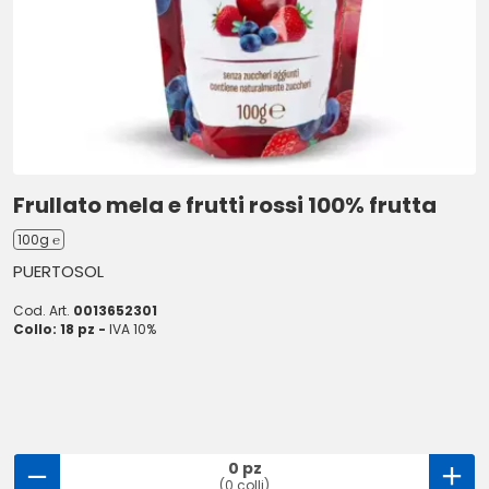
Frullato mela e frutti rossi 100% frutta
100g ℮
PUERTOSOL
Cod. Art.
0013652301
Collo: 18 pz -
IVA 10%
0 pz
(0 colli)