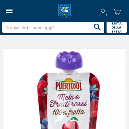
 LISTA 
DELLA 
SPESA 