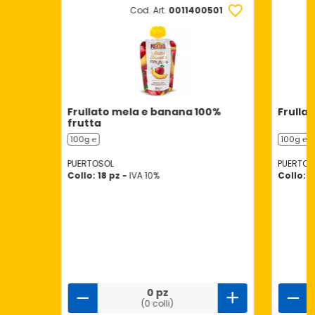
Cod. Art.
0011400501
Frullato mela e banana 100%
Frullat
frutta
100g ℮
100g ℮
PUERTOSOL
PUERTOS
Collo: 18 pz -
IVA 10%
Collo: 1
0 pz
(0 colli)