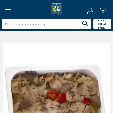
 LISTA 
DELLA 
SPESA 