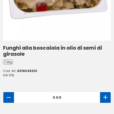
Funghi alla boscaiola in olio di semi di
girasole
7,2kg
Cod. Art.
0016045301
IVA 10%
0 KG