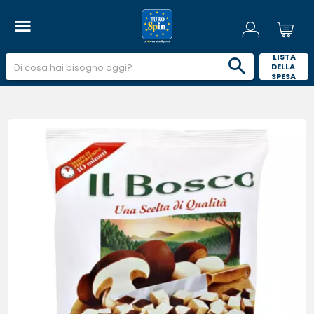
 LISTA 
DELLA 
SPESA 