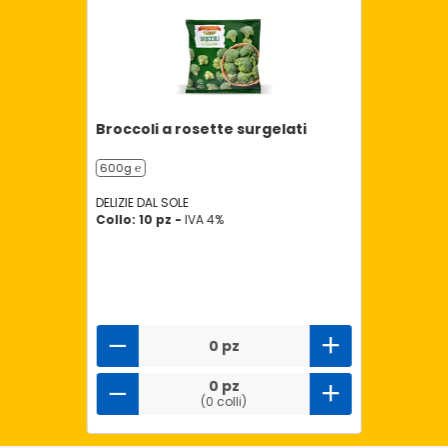
Broccoli a rosette surgelati
600g ℮
DELIZIE DAL SOLE
Collo: 10 pz -
IVA 4%
0 pz
0 pz
(0 colli)