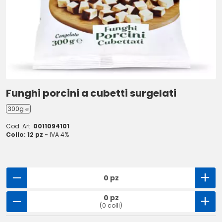
Funghi porcini a cubetti surgelati
300g ℮
Cod. Art.
0011094101
Collo: 12 pz -
IVA 4%
0 pz
0 pz
(0 colli)