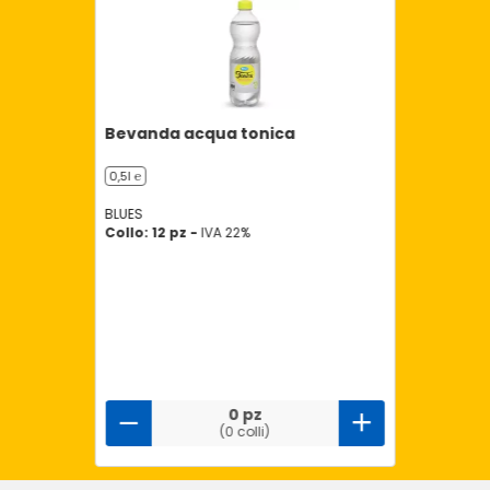
Bevanda acqua tonica
0,5l ℮
BLUES
Collo: 12 pz -
IVA 22%
0 pz
(0 colli)