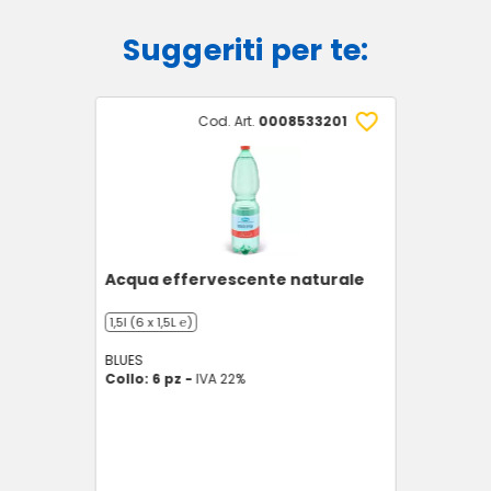
Suggeriti per te:
Cod. Art.
0008533201
Acqua effervescente naturale
1,5l (6 x 1,5L ℮)
BLUES
Collo: 6 pz -
IVA 22%