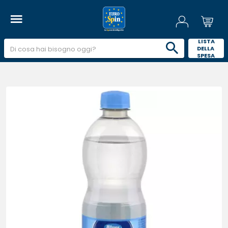
 LISTA 
DELLA 
SPESA 