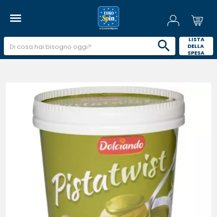
 LISTA 
DELLA 
SPESA 