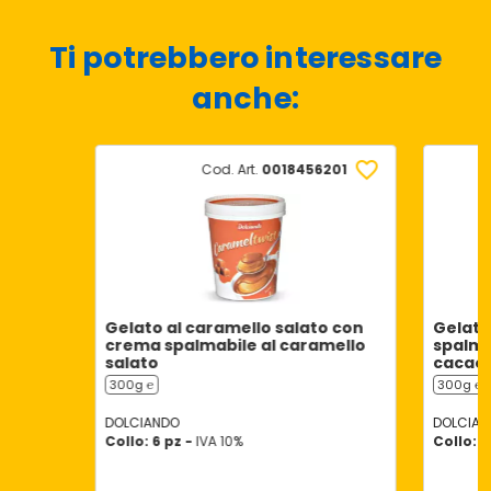
Ti potrebbero interessare
anche:
Cod. Art.
0018456201
Gelato al caramello salato con
Gelato
crema spalmabile al caramello
spalmab
salato
cacao
300g ℮
300g ℮
DOLCIANDO
DOLCIAN
Collo: 6 pz -
IVA 10%
Collo: 6