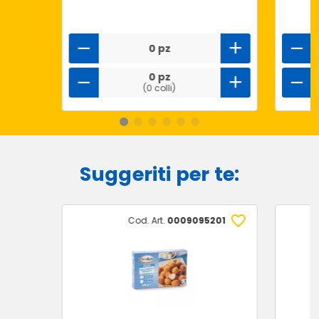
0 pz
0 pz
(0 colli)
Suggeriti per te:
Cod. Art.
0009095201