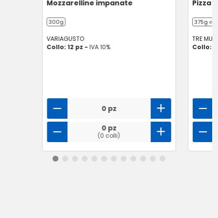
Mozzarelline impanate
Pizza 
300g
375g ℮
VARIAGUSTO
TRE MULI
Collo: 12 pz -
IVA 10%
Collo: 6
0 pz
0 pz
(0 colli)