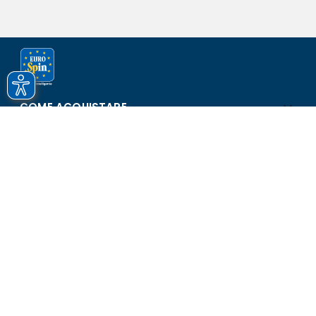
COME ACQUISTARE
ASSISTENZA E SICUREZZA
SCOPRI EUROSPIN
CONTATTI
Eurospin Italia S.p.A. in collaborazione con le altre società del
gruppo - Via Campalto 3/d - 37036 San Martino Buon Albergo
(VR) - Fax +39 045 8782333 - Partita IVA 02536510239