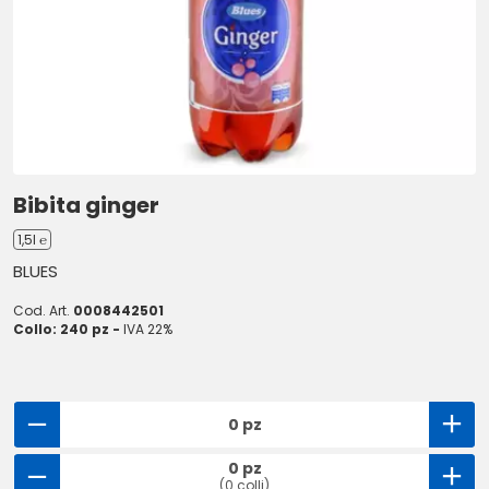
Bibita ginger
1,5l ℮
BLUES
Cod. Art.
0008442501
Collo: 240 pz -
IVA 22%
0 pz
0 pz
(0 colli)