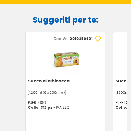
Suggeriti per te:
Cod. Art.
0010350601
Succo di albicocca
Succo 
1.200ml (6 x 200ml ℮)
1.200ml 
PUERTOSOL
PUERTOS
Collo: 312 pz -
IVA 22%
Collo: 3