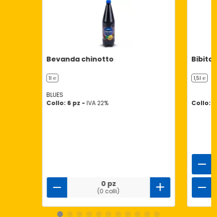
Bevanda chinotto
Bibita 
1l ℮
1,5l ℮
BLUES
Collo: 6 pz -
IVA 22%
Collo: 
0 pz
(0 colli)