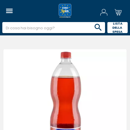
 LISTA 
DELLA 
SPESA 