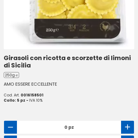
Girasoli con ricotta e scorzette di limoni
di Sicilia
250g ℮
AMO ESSERE ECCELLENTE
Cod. Art.
0016158501
Collo: 5 pz -
IVA 10%
0 pz