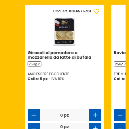
Cod. Art.
0014575701
Girasoli al pomodoro e
Ravioli
mozzarella da latte di bufala
250g ℮
250g ℮
AMO ESSERE ECCELLENTE
TRE MULI
Collo: 5 pz -
IVA 10%
Collo: 8
0 pz
0 pz