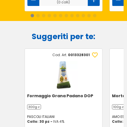
(0 colli)
Suggeriti per te:
Cod. Art.
0013328301
Formaggio Grana Padano DOP
Mortad
300g ℮
100g ℮
PASCOLI ITALIANI
AMO ESS
Collo: 30 pz -
IVA 4%
Collo: 1