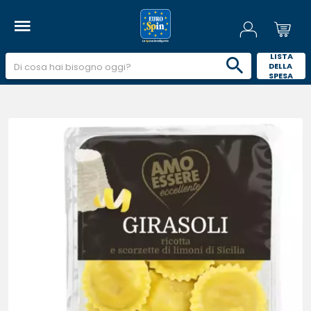
 LISTA 
DELLA 
SPESA 