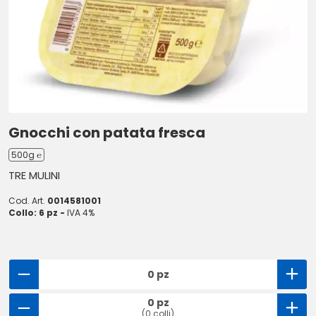
Gnocchi con patata fresca
500g ℮
TRE MULINI
Cod. Art.
0014581001
Collo: 6 pz -
IVA 4%
0 pz
0 pz
(0 colli)