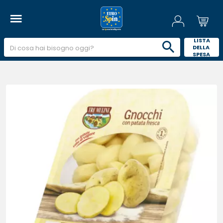
 LISTA 
DELLA 
SPESA 