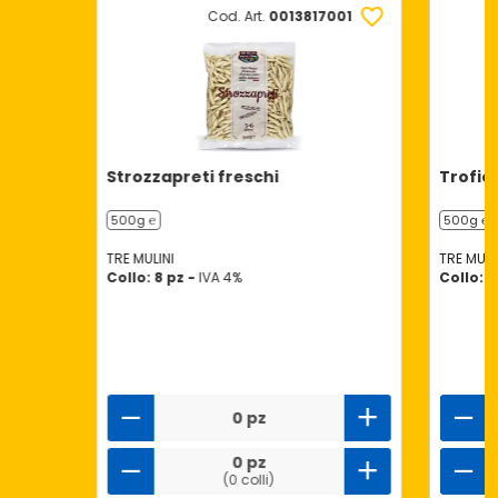
Cod. Art.
0013817001
Strozzapreti freschi
Trofie
500g ℮
500g ℮
TRE MULINI
TRE MULI
Collo: 8 pz -
IVA 4%
Collo: 8
0 pz
0 pz
(0 colli)