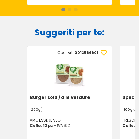
Suggeriti per te:
Cod. Art.
0013586601
Burger soia / alle verdure
Speck A
200g
100g ℮
AMO ESSERE VEG
FRESCHE 
Collo: 12 pz -
IVA 10%
Collo: 2