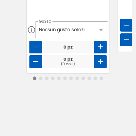
GUSTO
Nessun gusto selezionato
0 pz
0 pz
(0 colli)