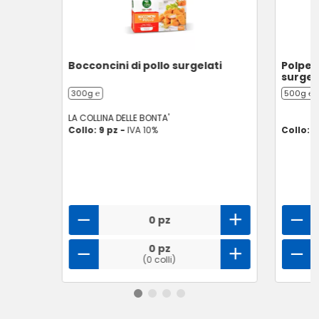
Bocconcini di pollo surgelati
Polpet
surgel
300g ℮
500g ℮
LA COLLINA DELLE BONTA'
Collo: 9 pz -
IVA 10%
Collo: 1
0 pz
0 pz
(0 colli)