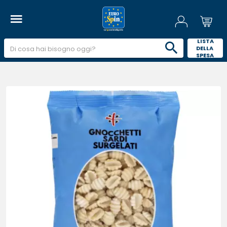
 LISTA 
DELLA 
SPESA 