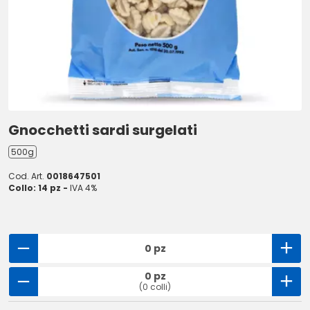
Gnocchetti sardi surgelati
500g
Cod. Art.
0018647501
Collo: 14 pz -
IVA 4%
0 pz
0 pz
(0 colli)