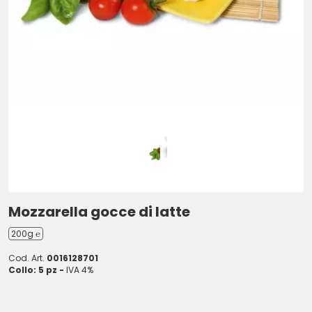
Mozzarella gocce di latte
200g ℮
Cod. Art.
0016128701
Collo: 5 pz -
IVA 4%