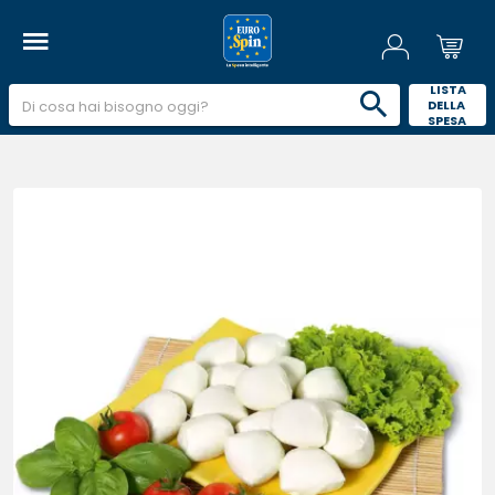
 LISTA 
DELLA 
SPESA 