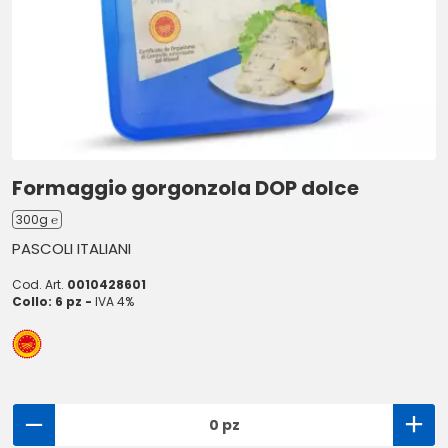
Formaggio gorgonzola DOP dolce
300g ℮
PASCOLI ITALIANI
Cod. Art.
0010428601
Collo: 6 pz -
IVA 4%
0 pz