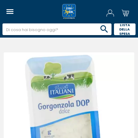
 LISTA 
DELLA 
SPESA 