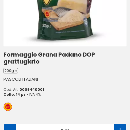
Formaggio Grana Padano DOP
grattugiato
200g ℮
PASCOLI ITALIANI
Cod. Art.
0009440001
Collo: 14 pz -
IVA 4%