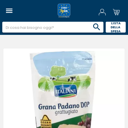
 LISTA 
DELLA 
SPESA 