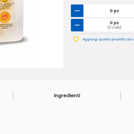
0 pz
0 pz
(0 colli)
Aggiungi questo prodotto ad un
Ingredienti