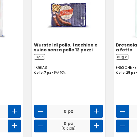
Wurstel di pollo, tacchino e
Bresaola 
suino senza pelle 12 pezzi
a fette
1kg ℮
80g ℮
TOBIAS
FRESCHE FE
Collo: 7 pz -
IVA 10%
Collo: 25 pz 
0 pz
0 pz
(0 colli)