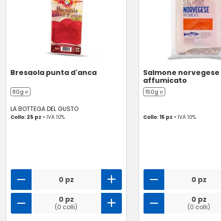
Bresaola punta d'anca
Salmone norvegese
affumicato
80g ℮
150g ℮
LA BOTTEGA DEL GUSTO
Collo: 25 pz -
IVA 10%
Collo: 15 pz -
IVA 10%
0 pz
0 pz
0 pz
0 pz
(0 colli)
(0 colli)