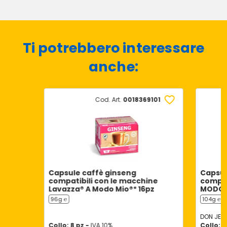
Ti potrebbero interessare
anche:
Cod. Art.
0018369101
Capsule caffè ginseng
Capsul
compatibili con le macchine
compat
Lavazza® A Modo Mio®* 16pz
MODO M
96g ℮
104g ℮
DON JER
Collo: 8 pz -
IVA 10%
Collo: 8