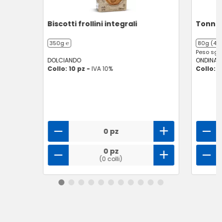
Biscotti frollini integrali
Tonno a
350g ℮
80g (4 x
Peso sgoc
DOLCIANDO
ONDINA
Collo: 10 pz -
IVA 10%
Collo: 2
0 pz
0 pz
(0 colli)