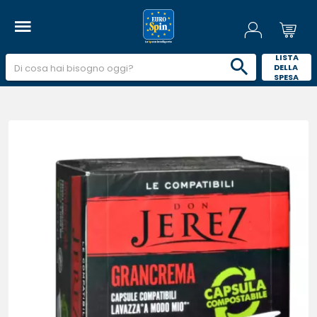
 LISTA 
DELLA 
SPESA 