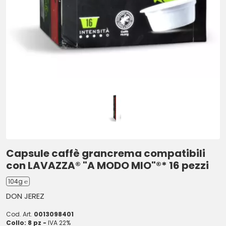
Capsule caffè grancrema compatibili
con LAVAZZA® "A MODO MIO"®* 16 pezzi
104g ℮
DON JEREZ
Cod. Art.
0013098401
Collo: 8 pz -
IVA 22%