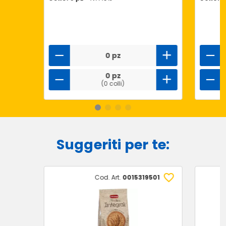
0 pz
0 pz
(0 colli)
Suggeriti per te:
Cod. Art.
0015319501