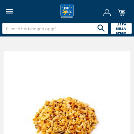
 LISTA 
DELLA 
SPESA 