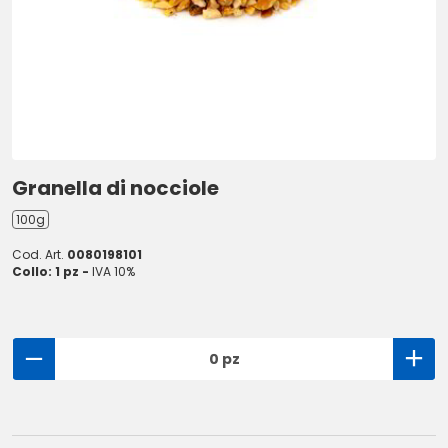
Granella di nocciole
100g
Cod. Art.
0080198101
Collo: 1 pz -
IVA 10%
0 pz