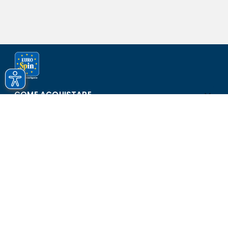
COME ACQUISTARE
ASSISTENZA E SICUREZZA
SCOPRI EUROSPIN
CONTATTI
Eurospin Italia S.p.A. in collaborazione con le altre società del
gruppo - Via Campalto 3/d - 37036 San Martino Buon Albergo