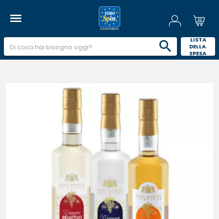
 LISTA 
DELLA 
SPESA 