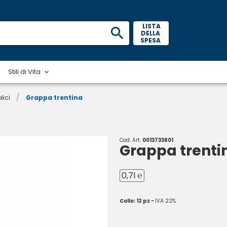
 LISTA 
DELLA 
SPESA 
Stili di Vita
/
lici
Grappa trentina
Cod. Art.
0013733801
Grappa trenti
0,7l ℮
Collo: 12 pz -
IVA 22%