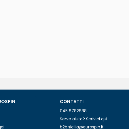
ROSPIN
CONTATTI
045 8782888
Serve aiuto? Scrivici qui
ggi
b2b.sicilia@eurospin.it