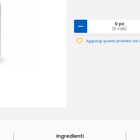
0 pz
(0 colli)
Aggiungi questo prodotto ad un
Ingredienti