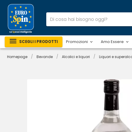
SCEGLI I PRODOTTI
Promozioni
Amo Essere
/
/
/
Homepage
Bevande
Alcolici e liquori
Liquori e superalco