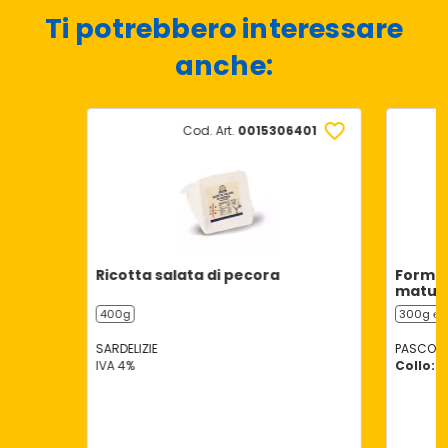
Ti potrebbero interessare
anche:
Cod. Art.
0015306401
Ricotta salata di pecora
Formag
matur
400g
300g ℮
SARDELIZIE
PASCOLI 
IVA 4%
Collo: 1