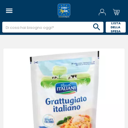
 LISTA 
DELLA 
SPESA 