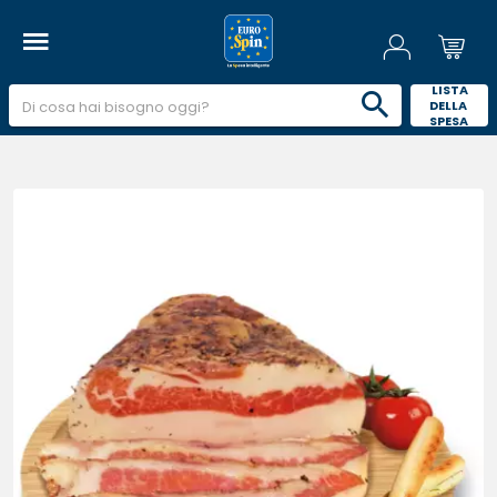
 LISTA 
DELLA 
SPESA 