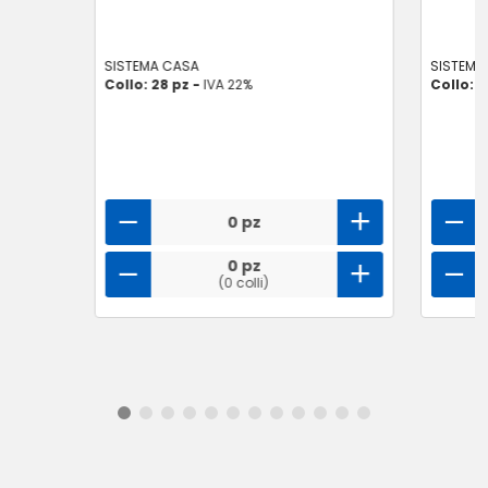
SISTEMA CASA
SISTEMA
Collo: 28 pz -
IVA 22%
Collo: 2
0 pz
0 pz
(0 colli)