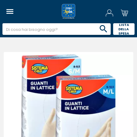
 LISTA 
DELLA 
SPESA 