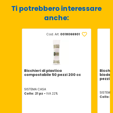
Ti potrebbero interessare
anche:
Cod. Art.
0018066901
Bicchieri di plastica
Bicchie
compostabile 50 pezzi 200 cc
biodeg
pezzi 
SISTEMA CASA
SISTEMA
Collo: 21 pz -
IVA 22%
Collo: 2