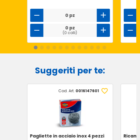
0 pz
0 pz
(0 colli)
Suggeriti per te:
Cod. Art.
0016147601
Pagliette in acciaio inox 4 pezzi
Ricamb