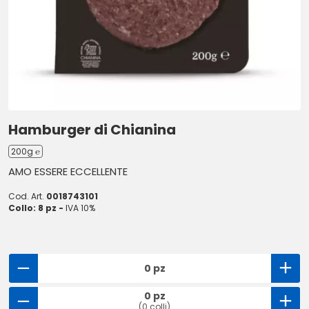
Hamburger di Chianina
200g ℮
AMO ESSERE ECCELLENTE
Cod. Art.
0018743101
Collo: 8 pz -
IVA 10%
0 pz
0 pz
(0 colli)