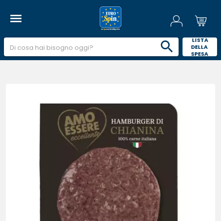
 LISTA 
DELLA 
SPESA 