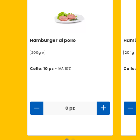
Hamburger di pollo
Hambur
200g ℮
204g
Collo: 10 pz -
IVA 10%
Collo: 8
0 pz