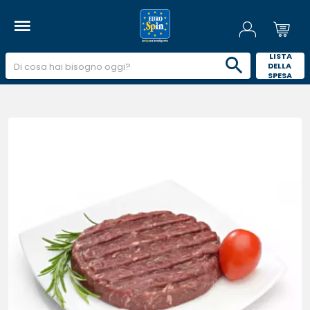
 LISTA 
DELLA 
SPESA 