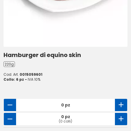
Hamburger di equino skin
220g
Cod. Art.
0015059601
Collo: 6 pz -
IVA 10%
0 pz
0 pz
(0 colli)