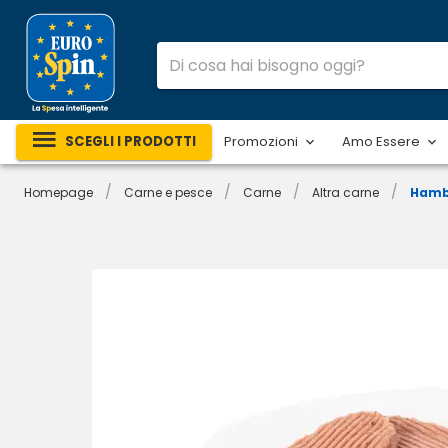
SCEGLI I PRODOTTI
Promozioni
Amo Essere
/
/
/
/
Homepage
Carne e pesce
Carne
Altra carne
Hambu