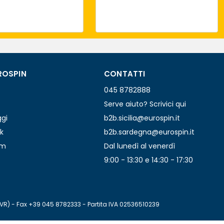
ROSPIN
CONTATTI
045 8782888
Serve aiuto? Scrivici qui
ggi
b2b.sicilia@eurospin.it
k
b2b.sardegna@eurospin.it
am
Dal lunedì al venerdì
9:00 - 13:30 e 14:30 - 17:30
(VR) - Fax +39 045 8782333 - Partita IVA 02536510239