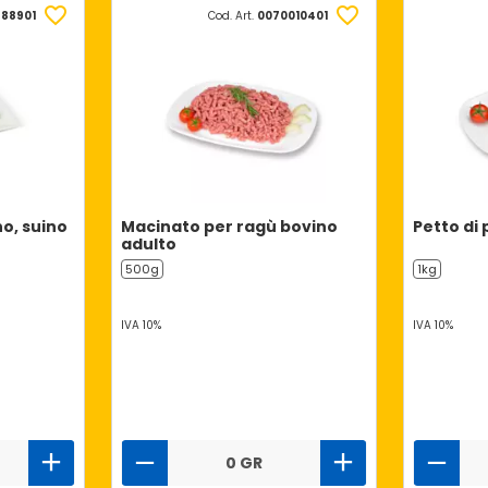
588901
Cod. Art.
0070010401
no, suino
Macinato per ragù bovino
Petto di 
adulto
500g
1kg
IVA 10%
IVA 10%
0 GR