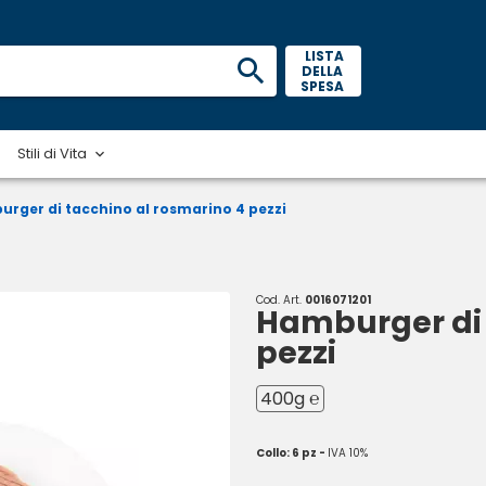
 LISTA 
DELLA 
SPESA 
Stili di Vita
rger di tacchino al rosmarino 4 pezzi
Cod. Art.
0016071201
Hamburger di 
pezzi
400g ℮
Collo: 6 pz -
IVA 10%