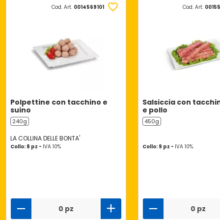
Cod. Art.
0014569101
Cod. Art.
0015
Polpettine con tacchino e
Salsiccia con tacchi
suino
e pollo
240g
450g
LA COLLINA DELLE BONTA'
Collo: 8 pz -
IVA 10%
Collo: 9 pz -
IVA 10%
0 pz
0 pz