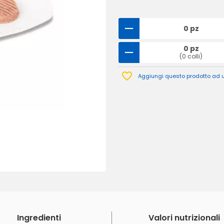
0 pz
0 pz
(0 colli)
Aggiungi questo prodotto ad un
Ingredienti
Valori nutrizionali