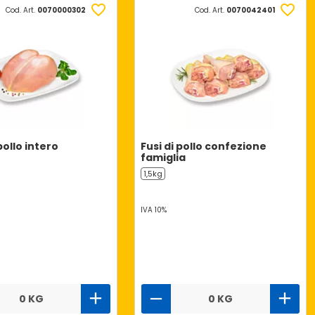
Cod. Art.
0070000302
Cod. Art.
0070042401
pollo intero
Fusi di pollo confezione
famiglia
1,5kg
IVA 10%
0 KG
0 KG