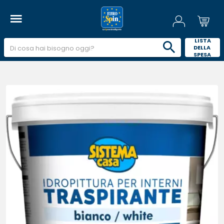
 LISTA 
DELLA 
SPESA 