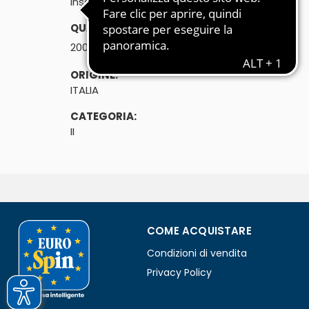
Insalate gustose, pronte da condire!
QUANTITÀ:
℮
200g
ORIGINE:
ITALIA
CATEGORIA:
II
COME ACQUISTARE
Condizioni di vendita
Privacy Policy