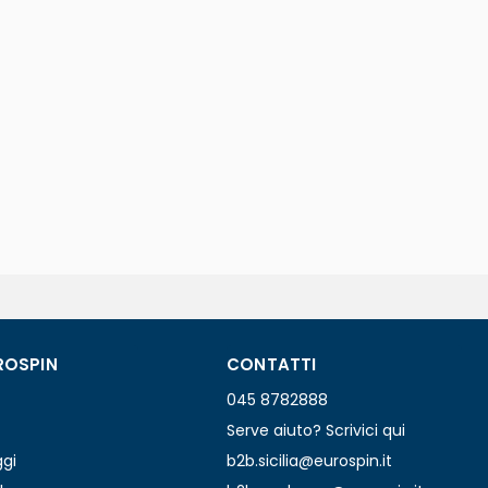
ROSPIN
CONTATTI
045 8782888
Serve aiuto? Scrivici qui
ggi
b2b.sicilia@eurospin.it