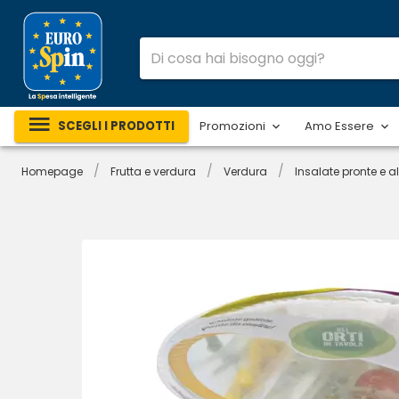
SCEGLI I PRODOTTI
Promozioni
Amo Essere
/
/
/
Homepage
Frutta e verdura
Verdura
Insalate pronte e al