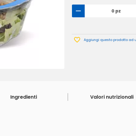
0 pz
Aggiungi questo prodotto ad un
Ingredienti
Valori nutrizionali