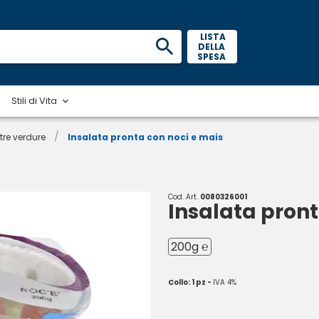
 LISTA 
DELLA 
SPESA 
Stili di Vita
/
tre verdure
Insalata pronta con noci e mais
Cod. Art.
0080326001
Insalata pront
200g ℮
Collo: 1 pz -
IVA 4%