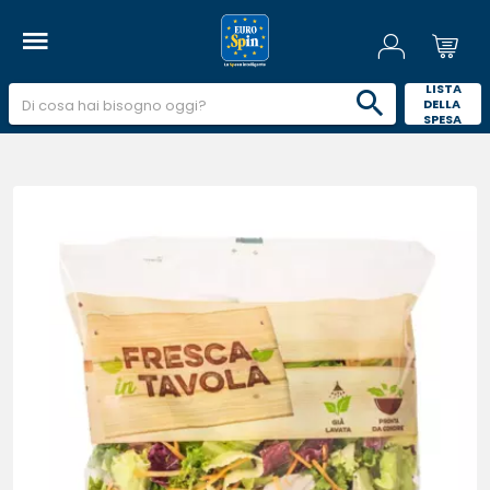
 LISTA 
DELLA 
SPESA 