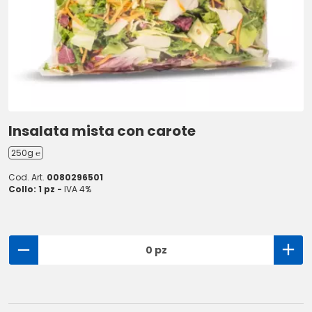
Insalata mista con carote
250g ℮
Cod. Art.
0080296501
Collo: 1 pz -
IVA 4%
0 pz