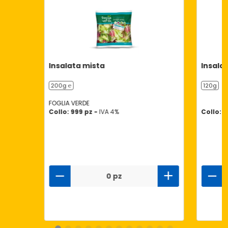
Insalata mista
Insala
200g ℮
120g
FOGLIA VERDE
Collo: 999 pz -
IVA 4%
Collo: 1
0 pz