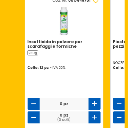
Cod. Art.
0017648701
Insetticida in polvere per
Piastr
scarafaggi e formiche
pezzi
250g
NOOZE
Collo: 12 pz -
IVA 22%
Collo: 1
0 pz
0 pz
(0 colli)