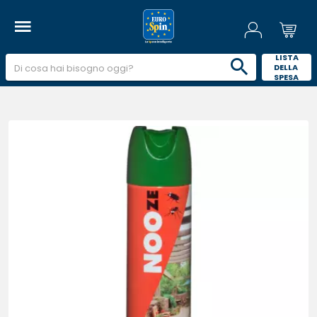
 LISTA 
DELLA 
SPESA 