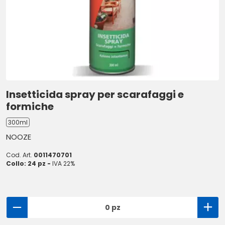
Insetticida spray per scarafaggi e
formiche
300ml
NOOZE
Cod. Art.
0011470701
Collo: 24 pz -
IVA 22%
0 pz