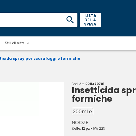
 LISTA 
DELLA 
SPESA 
Stili di Vita
ticida spray per scarafaggi e formiche
Cod. Art.
0011470701
Insetticida sp
formiche
300ml ℮
NOOZE
Collo: 12 pz -
IVA 22%