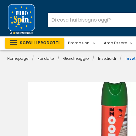
SCEGLI I PRODOTTI
Promozioni
Amo Essere
/
/
/
/
Homepage
Fai da te
Giardinaggio
Insetticidi
Inset