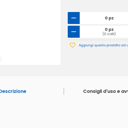
0 pz
0 pz
(0 colli)
Aggiungi questo prodotto ad un
Descrizione
Consigli d'uso e a