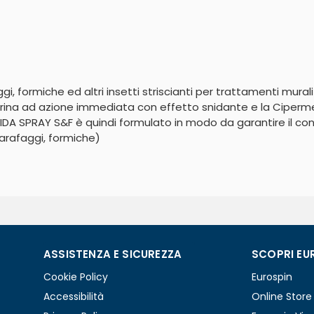
, formiche ed altri insetti striscianti per trattamenti mural
metrina ad azione immediata con effetto snidante e la Ciperme
DA SPRAY S&F è quindi formulato in modo da garantire il contro
arafaggi, formiche)

ASSISTENZA E SICUREZZA
SCOPRI EU
Cookie Policy
Eurospin
Accessibilità
Online Store