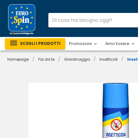
SCEGLI I PRODOTTI
Promozioni
Amo Essere
/
/
/
/
Homepage
Fai da te
Giardinaggio
Insetticidi
Inse