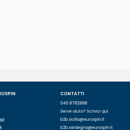
ROSPIN
CONTATTI
045 8782888
Serve aiuto? Scrivici qui
ggi
b2b.sicilia@eurospin.it
k
b2b.sardegna@eurospin.it