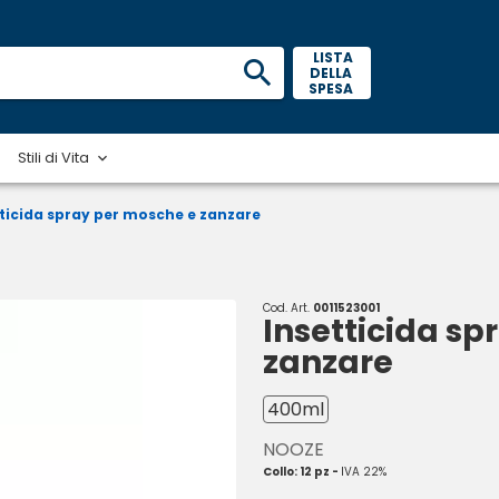
 LISTA 
DELLA 
SPESA 
Stili di Vita
tticida spray per mosche e zanzare
Cod. Art.
0011523001
Insetticida sp
zanzare
400ml
NOOZE
Collo: 12 pz -
IVA 22%