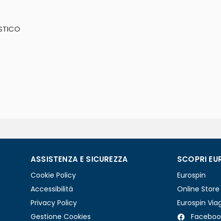
STICO
ASSISTENZA E SICUREZZA
SCOPRI EU
Cookie Policy
Eurospin
Accessibilità
Online Store
Privacy Policy
Eurospin Via
Gestione Cookies
Faceboo