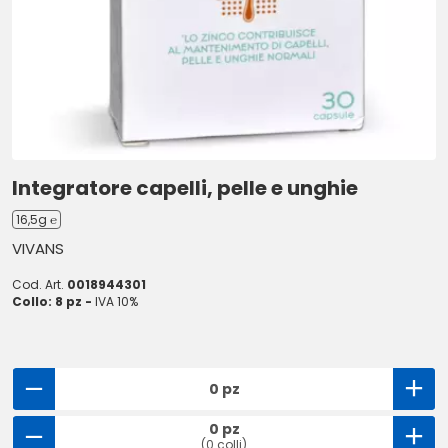
Integratore capelli, pelle e unghie
16,5g ℮
VIVANS
Cod. Art.
0018944301
Collo: 8 pz -
IVA 10%
0 pz
0 pz
(0 colli)