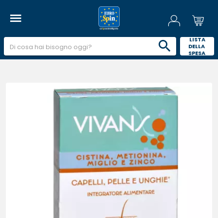
 LISTA 
DELLA 
SPESA 