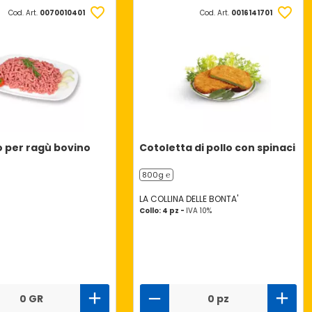
Cod. Art.
0070010401
Cod. Art.
0016141701
 per ragù bovino
Cotoletta di pollo con spinaci
800g ℮
LA COLLINA DELLE BONTA'
Collo: 4 pz -
IVA 10%
0 GR
0 pz