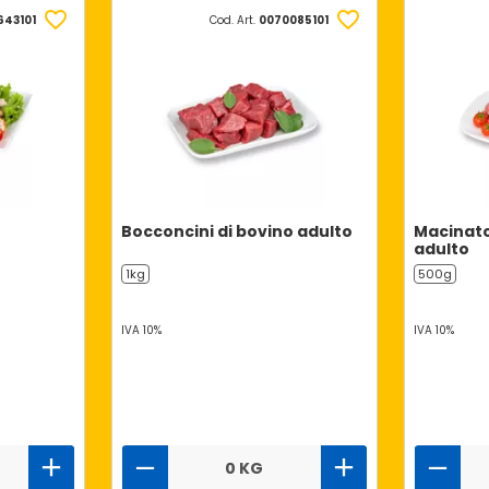
643101
Cod. Art.
0070085101
Bocconcini di bovino adulto
Macinato
adulto
1kg
500g
IVA 10%
IVA 10%
0 KG