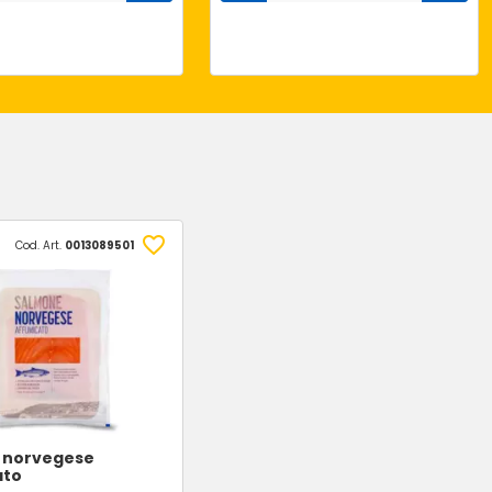
Cod. Art.
0013089501
 norvegese
ato