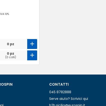
-
IVA 10%
0 pz
0 pz
(0 colli)
ROSPIN
CONTATTI
045 8782888
Serve aiuto? Scrivici qui
ggi
b2b.sicilia@eurospin.it