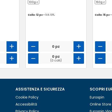
100g ℮
150g ℮
Collo: 12 pz -
IVA 10%
Collo: 15 pz 
0 pz
0 pz
(0 colli)
ASSISTENZA E SICUREZZA
SCOPRI EU
Cookie Policy
Eurospin
Accessibilità
Online Store
Privacy Policy
Eurospin Via