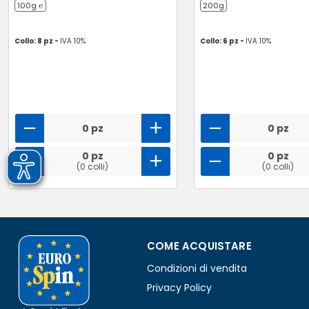
100g ℮
200g
Collo: 8 pz -
IVA 10%
Collo: 6 pz -
IVA 10%
0 pz
0 pz
0 pz
0 pz
(0 colli)
(0 colli)
COME ACQUISTARE
Condizioni di vendita
Privacy Policy