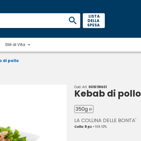
 LISTA 
DELLA 
SPESA 
Stili di Vita
 di pollo
Cod. Art.
0015118601
Kebab di pollo
350g ℮
LA COLLINA DELLE BONTA'
Collo: 8 pz -
IVA 10%