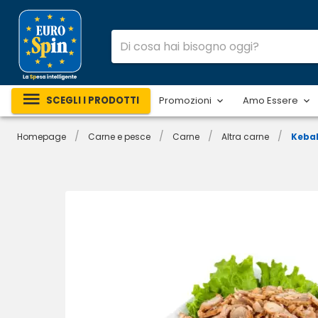
SCEGLI I PRODOTTI
Promozioni
Amo Essere
/
/
/
/
Homepage
Carne e pesce
Carne
Altra carne
Kebab