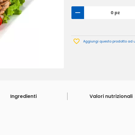
0 pz
Aggiungi questo prodotto ad un
Ingredienti
Valori nutrizionali