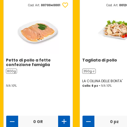
Cod. Art.
0070040001
Cod. Art.
0012
Petto di pollo a fette
Tagliata di pollo
confezione famiglia
800g
350g ℮
LA COLLINA DELLE BONTA'
IVA 10%
Collo: 6 pz -
IVA 10%
0 GR
0 pz