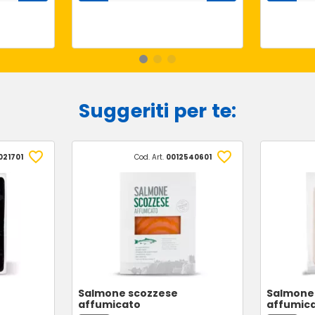
Suggeriti per te:
021701
Cod. Art.
0012540601
Salmone scozzese
Salmone
affumicato
affumic