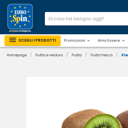
SCEGLI I PRODOTTI
Promozioni
Amo Essere
/
/
/
/
Homepage
Frutta e verdura
Frutta
Frutta fresca
Kiw