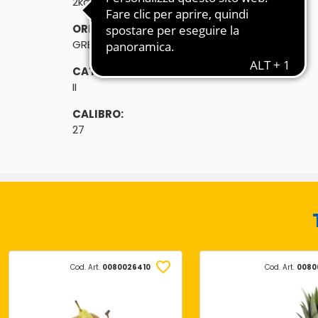
2kg
ORIGINE:
GRECIA
CATEGORIA:
II
CALIBRO:
27
Cod. Art.
0080026410
Cod. Art.
0080