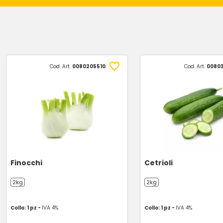
Cod. Art.
0080205510
Cod. Art.
00803
Finocchi
Cetrioli
2kg
2kg
Collo: 1 pz -
IVA 4%
Collo: 1 pz -
IVA 4%