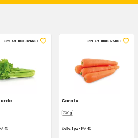
Cod. Art.
0080126601
Cod. Art.
0080175001
verde
Carote
700g
VA 4%
Collo: 1 pz -
IVA 4%