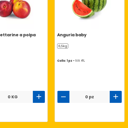
ettarine a polpa
Anguria baby
6,5kg
Collo: 1 pz -
IVA 4%
0 KG
0 pz