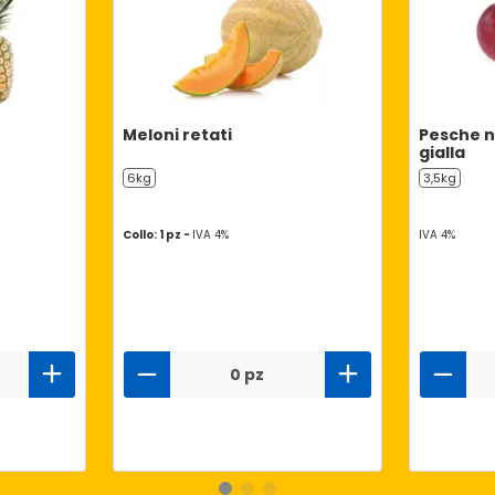
Meloni retati
Pesche n
gialla
6kg
3,5kg
Collo: 1 pz -
IVA 4%
IVA 4%
0 pz