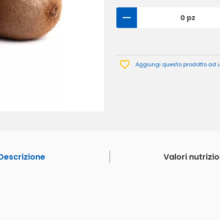
0 pz
Aggiungi questo prodotto ad un
Descrizione
Valori nutrizio