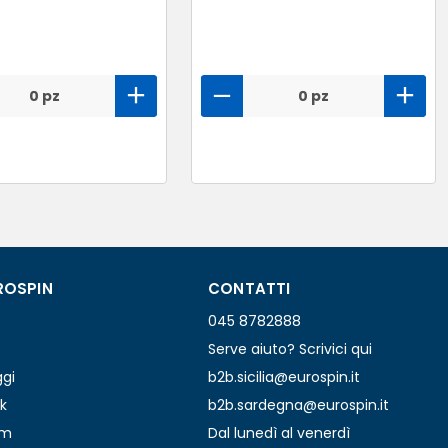
0 pz
0 pz
ROSPIN
CONTATTI
045 8782888
Serve aiuto? Scrivici qui
ggi
b2b.sicilia@eurospin.it
k
b2b.sardegna@eurospin.it
am
Dal lunedì al venerdì