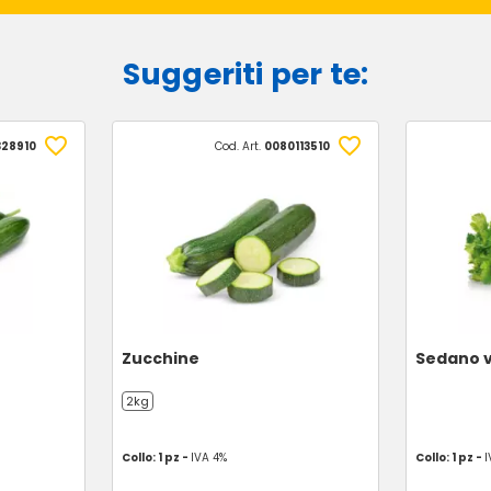
Suggeriti per te:
28910
Cod. Art.
0080113510
Zucchine
Sedano 
2kg
Collo: 1 pz -
IVA 4%
Collo: 1 pz -
I