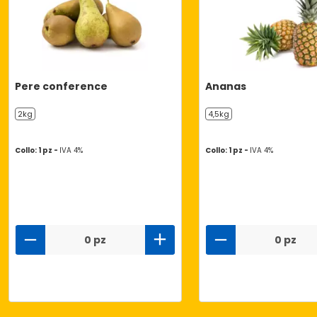
Pere conference
Ananas
2kg
4,5kg
Collo: 1 pz -
IVA 4%
Collo: 1 pz -
IVA 4%
0 pz
0 pz