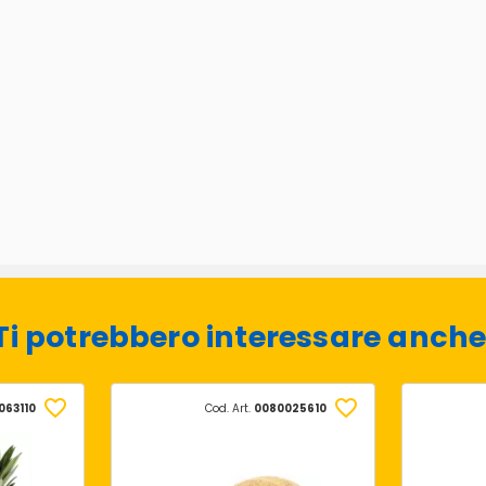
Ti potrebbero interessare anche
063110
Cod. Art.
0080025610