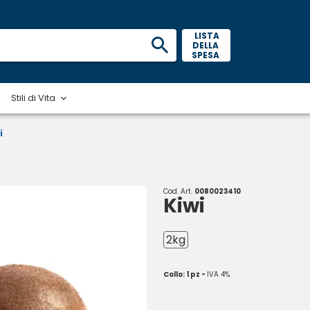
 LISTA 
DELLA 
SPESA 
Stili di Vita
i
Cod. Art.
0080023410
Kiwi
2kg
Collo: 1 pz -
IVA 4%