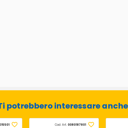
Ti potrebbero interessare anche
015501
Cod. Art.
0080187801