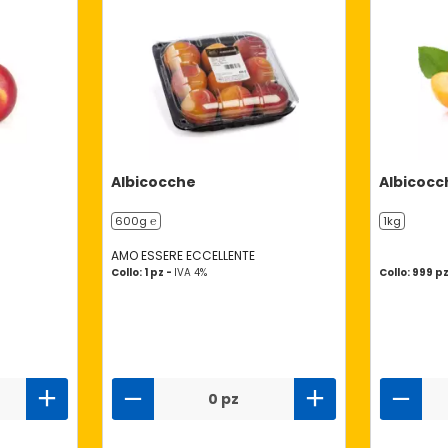
Albicocche
Albicocc
600g ℮
1kg
AMO ESSERE ECCELLENTE
Collo: 1 pz -
IVA 4%
Collo: 999 p
0 pz