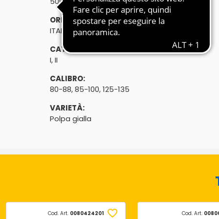
500g
ORIGINE:
ITALIA
CATEGORIA:
I, II
CALIBRO:
80-88, 85-100, 125-135
VARIETÀ:
Polpa gialla
Cod. Art.
0080424201
Cod. Art.
0080