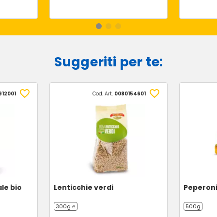
Suggeriti per te:
912001
Cod. Art.
0080154601
ale bio
Lenticchie verdi
Peperoni
300g ℮
500g