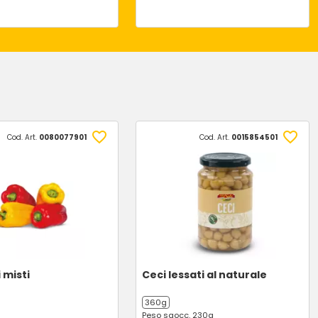
Cod. Art.
0080077901
Cod. Art.
0015854501
 misti
Ceci lessati al naturale
360g
Peso sgocc. 230g