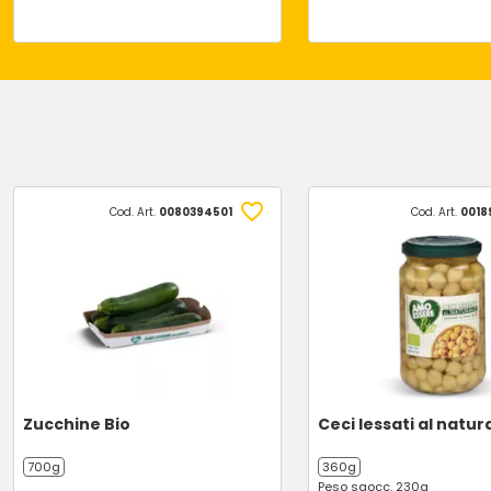
Cod. Art.
0080394501
Cod. Art.
0018
Zucchine Bio
Ceci lessati al natur
700g
360g
Peso sgocc. 230g