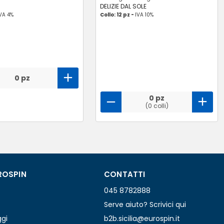
DELIZIE DAL SOLE
VA 4%
Collo: 12 pz -
IVA 10%
0 pz
0 pz
(0 colli)
ROSPIN
CONTATTI
045 8782888
Serve aiuto? Scrivici qui
ggi
b2b.sicilia@eurospin.it