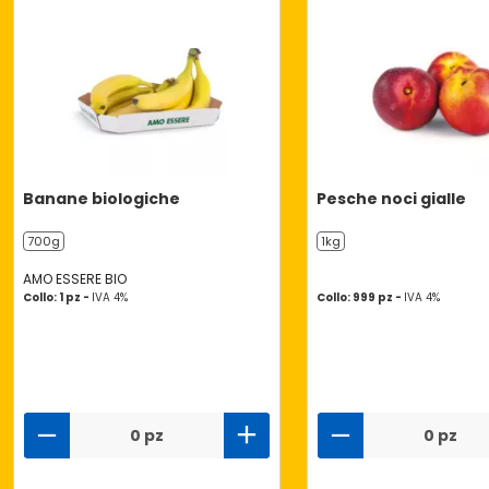
Banane biologiche
Pesche noci gialle
700g
1kg
AMO ESSERE BIO
Collo: 1 pz -
IVA 4%
Collo: 999 pz -
IVA 4%
0 pz
0 pz