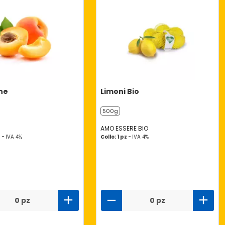
he
Limoni Bio
500g
AMO ESSERE BIO
z -
IVA 4%
Collo: 1 pz -
IVA 4%
0 pz
0 pz