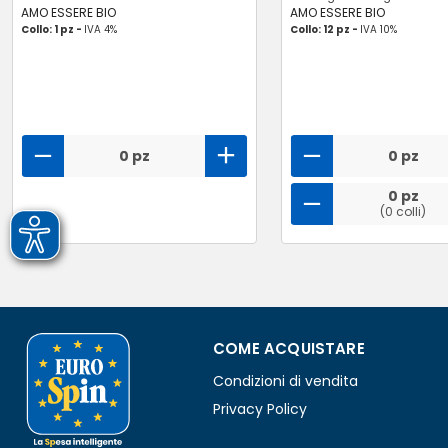
AMO ESSERE BIO
AMO ESSERE BIO
Collo: 1 pz -
IVA 4%
Collo: 12 pz -
IVA 10%
0 pz
0 pz
0 pz
(0 colli)
COME ACQUISTARE
Condizioni di vendita
Privacy Policy