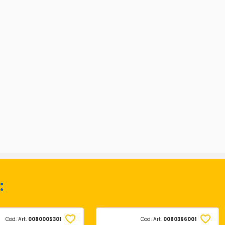
:
Cod. Art.
0080005301
Cod. Art.
0080366001