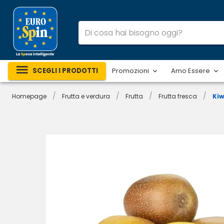
SCEGLI I PRODOTTI
Promozioni
Amo Essere
/
/
/
/
Homepage
Frutta e verdura
Frutta
Frutta fresca
Kiw