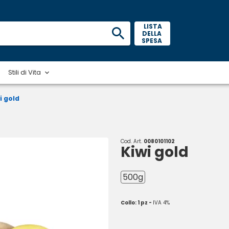
 LISTA 
DELLA 
SPESA 
Stili di Vita
i gold
Cod. Art.
0080101102
Kiwi gold
500g
Collo: 1 pz -
IVA 4%