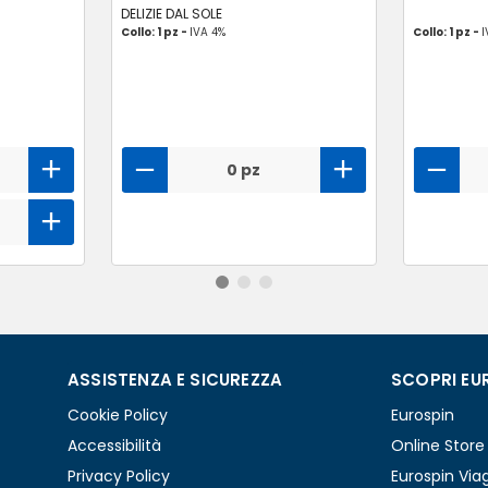
DELIZIE DAL SOLE
Collo: 1 pz -
IVA 4%
Collo: 1 pz -
I
0 pz
ASSISTENZA E SICUREZZA
SCOPRI EU
Cookie Policy
Eurospin
Accessibilità
Online Store
Privacy Policy
Eurospin Via