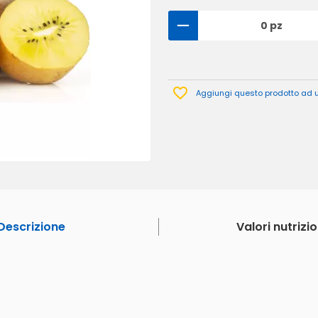
0 pz
Aggiungi questo prodotto ad un
Descrizione
Valori nutrizio