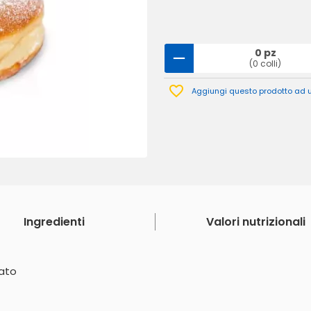
0 pz
(0 colli)
Aggiungi questo prodotto ad un
Ingredienti
Valori nutrizionali
ato