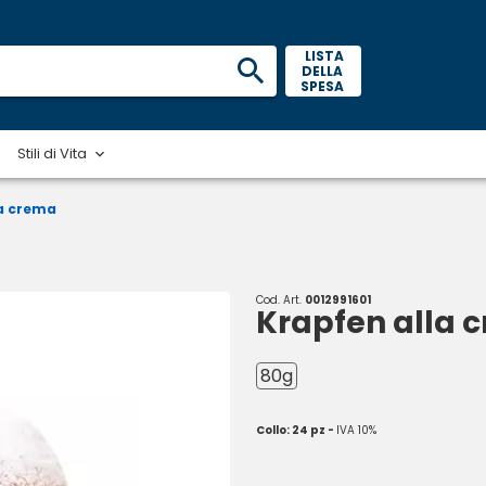
 LISTA 
DELLA 
SPESA 
Stili di Vita
la crema
Cod. Art.
0012991601
Krapfen alla 
80g
Collo: 24 pz -
IVA 10%