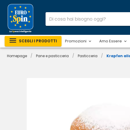
SCEGLI I PRODOTTI
Promozioni
Amo Essere
/
/
/
Homepage
Pane e pasticceria
Pasticceria
Krapfen al