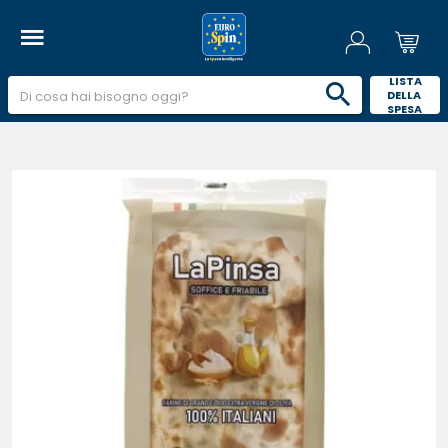
 LISTA 
DELLA 
SPESA 