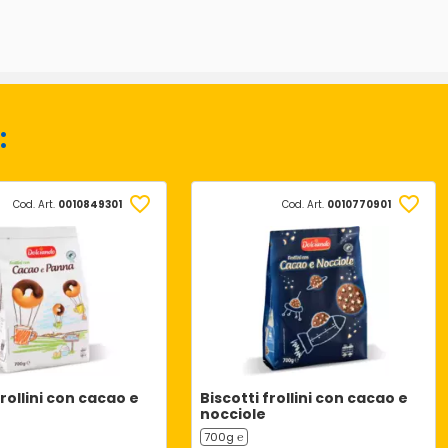
:
Cod. Art.
0010849301
Cod. Art.
0010770901
frollini con cacao e
Biscotti frollini con cacao e
nocciole
700g ℮