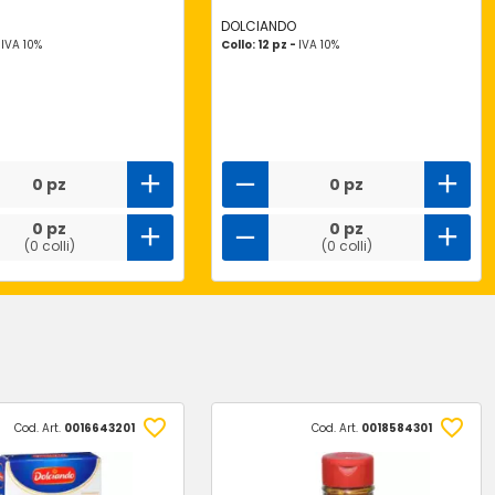
DOLCIANDO
-
IVA 10%
Collo: 12 pz -
IVA 10%
0 pz
0 pz
0 pz
0 pz
(0 colli)
(0 colli)
Cod. Art.
0016643201
Cod. Art.
0018584301