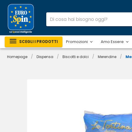
SCEGLI I PRODOTTI
Promozioni
Amo Essere
/
/
/
/
Homepage
Dispensa
Biscotti e dolci
Merendine
Mer