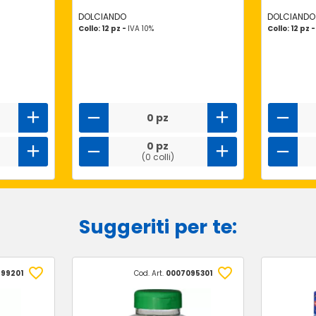
DOLCIANDO
DOLCIANDO
Collo: 12 pz -
IVA 10%
Collo: 12 pz 
0 pz
0 pz
(0 colli)
Suggeriti per te:
99201
Cod. Art.
0007095301