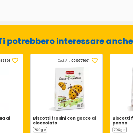
Ti potrebbero interessare anche
692501
Cod. Art.
0010771001
la di
Biscotti frollini con gocce di
Biscotti 
cioccolato
panna
700g ℮
700g ℮