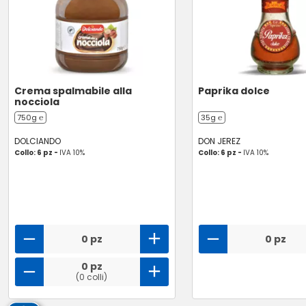
Crema spalmabile alla
Paprika dolce
nocciola
750g ℮
35g ℮
DOLCIANDO
DON JEREZ
Collo: 6 pz -
IVA 10%
Collo: 6 pz -
IVA 10%
0 pz
0 pz
0 pz
(0 colli)