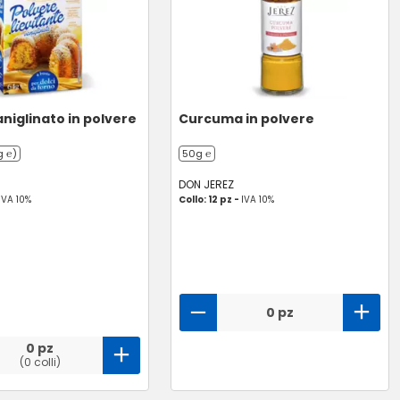
aniglinato in polvere
Curcuma in polvere
g ℮)
50g ℮
DON JEREZ
IVA 10%
Collo: 12 pz -
IVA 10%
0 pz
0 pz
(0 colli)