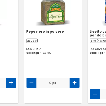
Pepe nero in polvere
Lievito v
per dolci
250g ℮
64g (4 x 16
DON JEREZ
DOLCIANDO
Collo: 6 pz -
IVA 10%
Collo: 11 pz -
0 pz