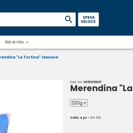
 SPESA 
VELOCE 
Stili di Vita
endina "La Tortina" classica
Cod. Art.
0015913601
Merendina "La 
320g ℮
Collo: 4 pz -
IVA 10%