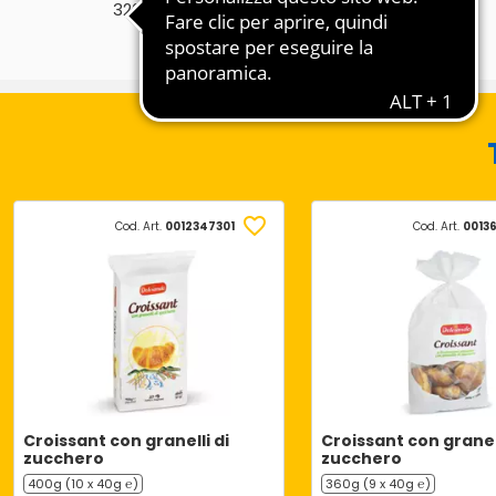
℮
320g
Cod. Art.
0012347301
Cod. Art.
0013
Croissant con granelli di
Croissant con granel
zucchero
zucchero
400g (10 x 40g ℮)
360g (9 x 40g ℮)