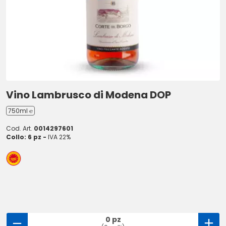
Vino Lambrusco di Modena DOP
750ml ℮
Cod. Art.
0014297601
Collo: 6 pz -
IVA 22%
0 pz