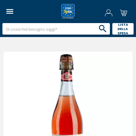
 LISTA 
DELLA 
SPESA 