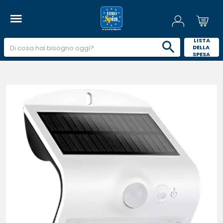
 LISTA 
DELLA 
SPESA 