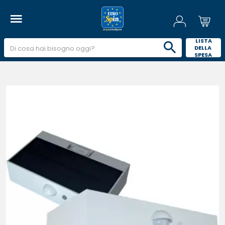
 LISTA 
DELLA 
SPESA 