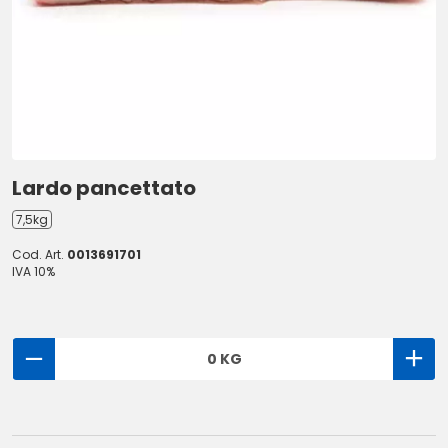
Lardo pancettato
7,5kg
Cod. Art.
0013691701
IVA 10%
0 KG