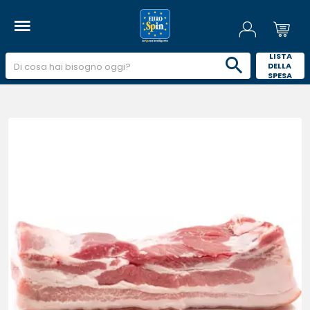
 LISTA 
DELLA 
SPESA 