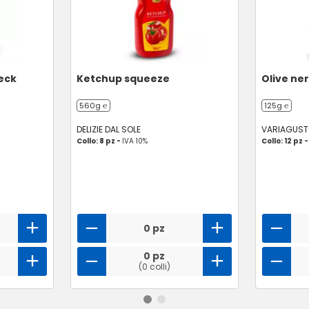
peck
Ketchup squeeze
Olive ne
560g ℮
125g ℮
DELIZIE DAL SOLE
VARIAGUS
Collo: 8 pz -
IVA 10%
Collo: 12 pz 
0 pz
0 pz
(0 colli)