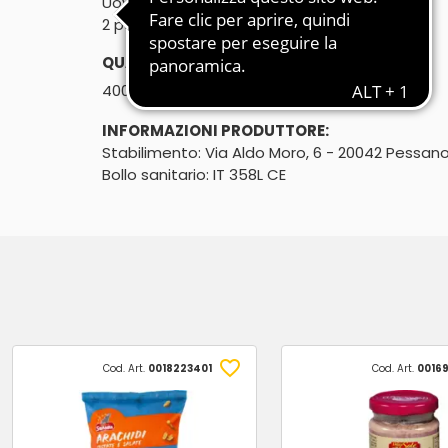
Uova da galline allevate a terra
2 porzioni - prodotto fresco
QUANTITÀ:
℮
400g
INFORMAZIONI PRODUTTORE:
Stabilimento: Via Aldo Moro, 6 - 20042 Pessan
Bollo sanitario: IT 358L CE
Cod. Art.
0018223401
Cod. Art.
0016