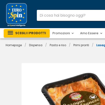
SCEGLI I PRODOTTI
Promozioni
Amo Essere
/
/
/
/
Homepage
Dispensa
Pasta e riso
Primi pronti
Lasag