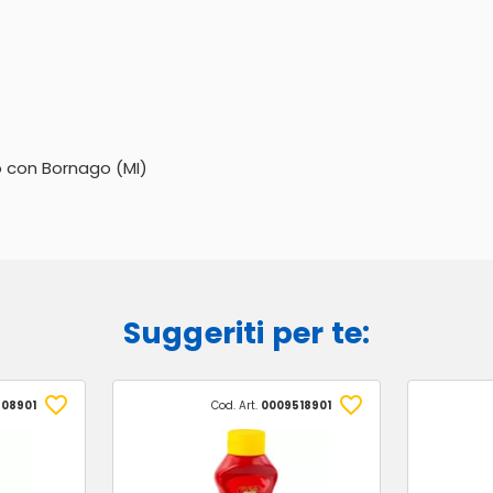
o con Bornago (MI)
Suggeriti per te:
908901
Cod. Art.
0009518901