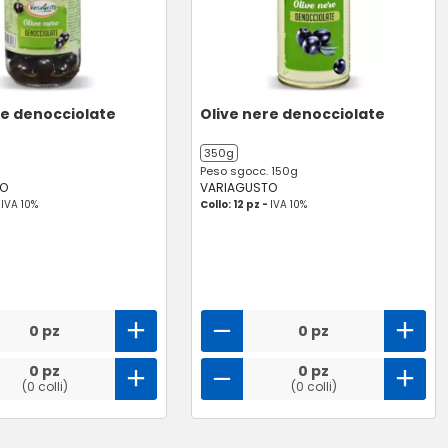
re denocciolate
Olive nere denocciolate
350g
Peso sgocc. 150g
TO
VARIAGUSTO
-
IVA 10%
Collo: 12 pz -
IVA 10%
0 pz
0 pz
0 pz
0 pz
(0 colli)
(0 colli)