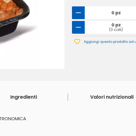
0 pz
0 pz
(0 colli)
Aggiungi questo prodotto ad un
Ingredienti
Valori nutrizionali
STRONOMICA