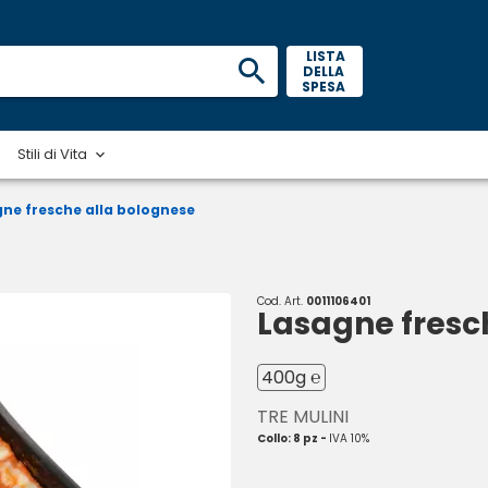
 LISTA 
DELLA 
SPESA 
Stili di Vita
ne fresche alla bolognese
Cod. Art.
0011106401
Lasagne fresc
400g ℮
TRE MULINI
Collo: 8 pz -
IVA 10%