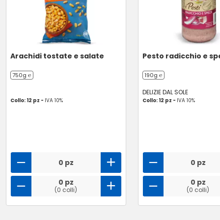
Arachidi tostate e salate
Pesto radicchio e s
750g ℮
190g ℮
DELIZIE DAL SOLE
Collo: 12 pz -
IVA 10%
Collo: 12 pz -
IVA 10%
0 pz
0 pz
0 pz
0 pz
(0 colli)
(0 colli)