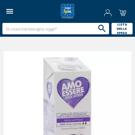
 LISTA 
DELLA 
SPESA 