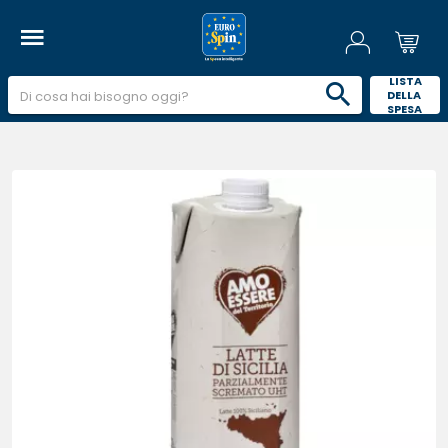
 LISTA 
DELLA 
SPESA 