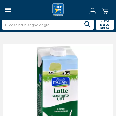
 LISTA 
DELLA 
SPESA 