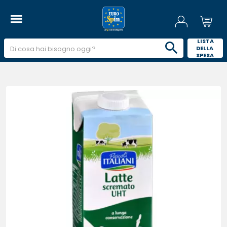
 LISTA 
DELLA 
SPESA 