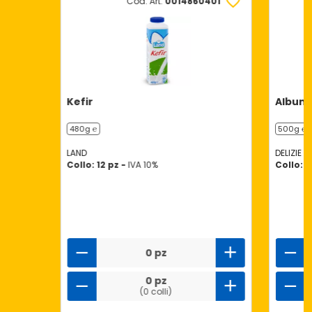
Cod. Art.
0014860401
Kefir
Albume
480g ℮
500g ℮
LAND
DELIZIE D
Collo: 12 pz -
IVA 10%
Collo: 6
0 pz
0 pz
(0 colli)