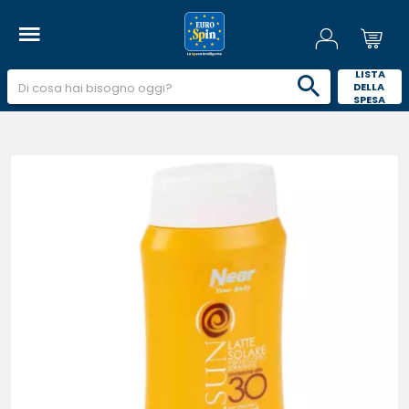
 LISTA 
DELLA 
SPESA 