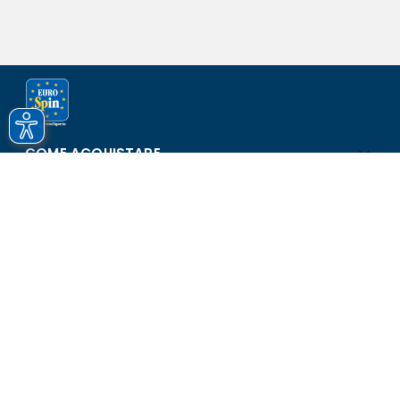
COME ACQUISTARE
ASSISTENZA E SICUREZZA
SCOPRI EUROSPIN
CONTATTI
Eurospin Italia S.p.A. in collaborazione con le altre società del
gruppo - Via Campalto 3/d - 37036 San Martino Buon Albergo