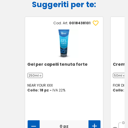
Suggeriti per te:
Cod. Art.
0018438101
Gel per capelli tenuta forte
Crema 
250ml ℮
50ml ℮
NEAR YOUR XXX
FIOR DI 
Collo: 18 pz -
IVA 22%
Collo: 3
GU
0 pz