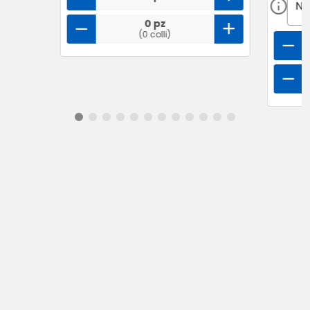
0 pz
(0 colli)