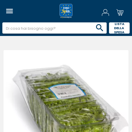
 LISTA 
DELLA 
SPESA 