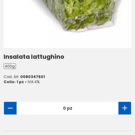
Insalata lattughino
400g
Cod. Art.
0080347601
Collo: 1 pz -
IVA 4%
0 pz